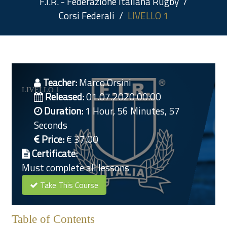
F.I.R. - Federazione Italiana Rugby
Corsi Federali
LIVELLO 1
Teacher:
Marco Orsini
LIVELLO 1
Released:
01.07.2020 00:00
Duration:
1 Hour, 56 Minutes, 57
Seconds
Price:
€ 37,00
Certificate:
Must complete all lessons
Take This Course
Table of Contents