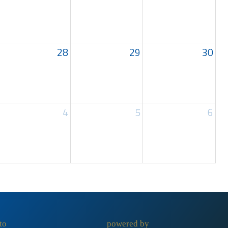
28
29
30
4
5
6
to
powered by