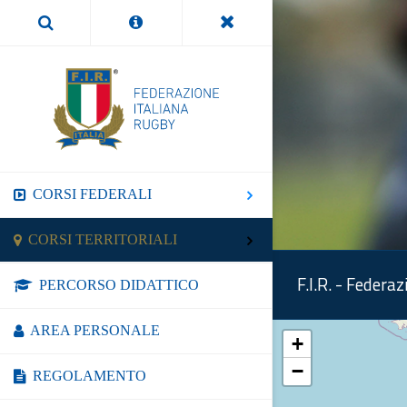
CORSI FEDERALI
CORSI TERRITORIALI
F.I.R. - Federa
PERCORSO DIDATTICO
AREA PERSONALE
+
−
REGOLAMENTO